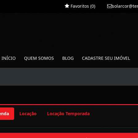
Favoritos (
0
)
solarcor@te
INÍCIO
QUEM SOMOS
BLOG
CADASTRE SEU IMÓVEL
enda
Locação
Locação Temporada