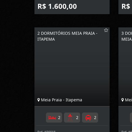
R$ 1.600,00
R$
2 DORMITÓRIOS MEIA PRAIA -
3 DO
ITAPEMA
MEIA
Meia Praia - Itapema
Mei
2
2
2
Ref. AP0018
Ref. A