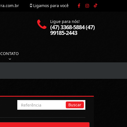
rra.com.br
Ligamos para você
Ligue para nós!
(47) 3368-5884 (47)
99185-2443
CONTATO
Busca
Buscar
por
Referência