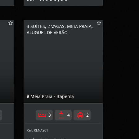
3 SUÍTES, 2 VAGAS, MEIA PRAIA,
ALUGUEL DE VERÃO
Meia Praia - Itapema
3
3
4
2
Ref. RENA901