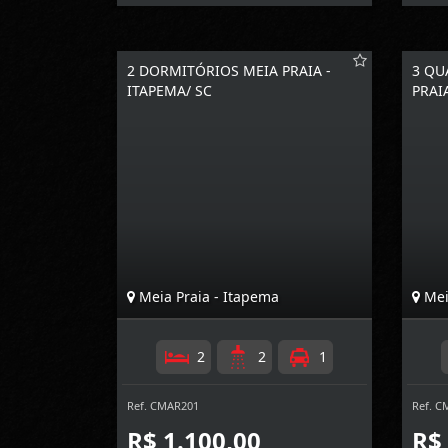
2 DORMITÓRIOS MEIA PRAIA -
3 QU
ITAPEMA/ SC
PRAI
Meia Praia - Itapema
Mei
2
2
1
Ref. CMAR201
Ref. C
R$ 1.100,00
R$