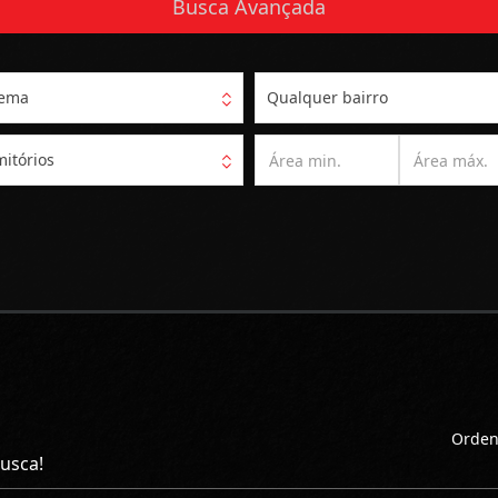
Busca Avançada
pema
Qualquer bairro
itórios
Orden
usca!