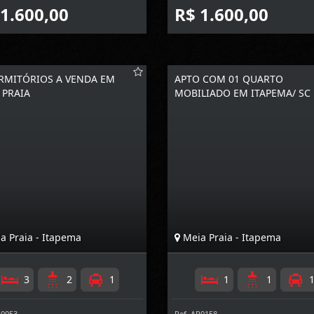
 1.600,00
R$ 1.600,00
RMITÓRIOS A VENDA EM
APTO COM 01 QUARTO
 PRAIA
MOBILIADO EM ITAPEMA/ SC
a Praia - Itapema
Meia Praia - Itapema
3
2
1
1
1
P0053
Ref. AP0158