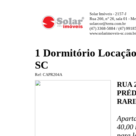
Solar Imóveis - 2157-J
Rua 266, n° 26, sala 01 - Me
solarcor@terra.com.br
(47) 3368-5884 / (47) 9918
www.solarimoveis-sc.com.br
1 Dormitório Locação
SC
Ref: CAPR204A
RUA 2
PRÉD
RARI
Aparta
40,00 
para l