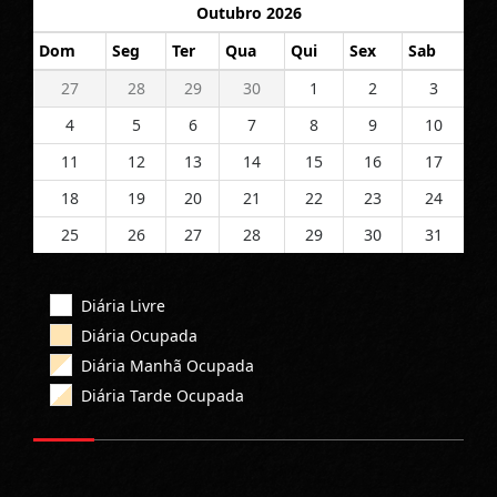
Outubro 2026
Dom
Seg
Ter
Qua
Qui
Sex
Sab
27
28
29
30
1
2
3
4
5
6
7
8
9
10
11
12
13
14
15
16
17
18
19
20
21
22
23
24
25
26
27
28
29
30
31
Diária Livre
Diária Ocupada
Diária Manhã Ocupada
Diária Tarde Ocupada