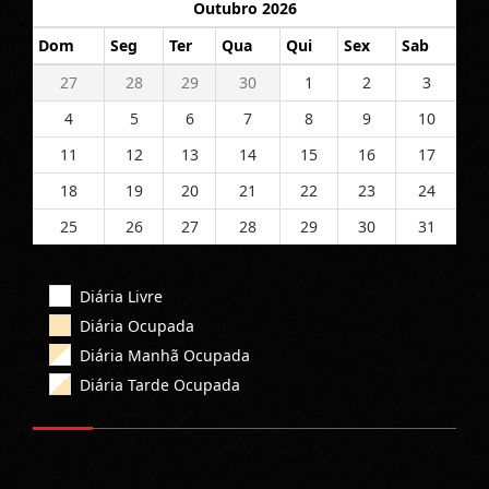
Outubro 2026
Dom
Seg
Ter
Qua
Qui
Sex
Sab
27
28
29
30
1
2
3
4
5
6
7
8
9
10
11
12
13
14
15
16
17
18
19
20
21
22
23
24
25
26
27
28
29
30
31
Diária Livre
Diária Ocupada
Diária Manhã Ocupada
Diária Tarde Ocupada