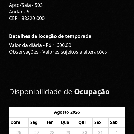
Apto/Sala -
503
Andar -
5
CEP -
88220-000
Detalhes da locação de temporada
Valor da diária -
R$ 1.600,00
Observações - Valores sujeitos a alterações
Disponibilidade de
Ocupação
Agosto 2026
Dom
Seg
Ter
Qua
Qui
Sex
Sab
26
27
28
29
30
31
1