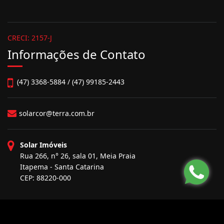
CRECI: 2157-J
Informações de Contato
(47) 3368-5884 / (47) 99185-2443
solarcor@terra.com.br
Solar Imóveis
Rua 266, n° 26, sala 01, Meia Praia
Itapema - Santa Catarina
CEP: 88220-000
Site desenvolvido por
ImóvelOffice
© - Todos os direitos reservados