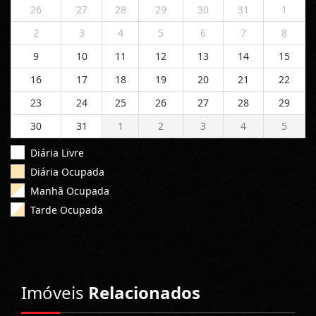
26
27
28
29
30
31
1
2
3
4
5
6
7
8
9
10
11
12
13
14
15
16
17
18
19
20
21
22
23
24
25
26
27
28
29
30
31
1
2
3
4
5
Diária Livre
Diária Ocupada
Manhã Ocupada
Tarde Ocupada
Imóveis
Relacionados