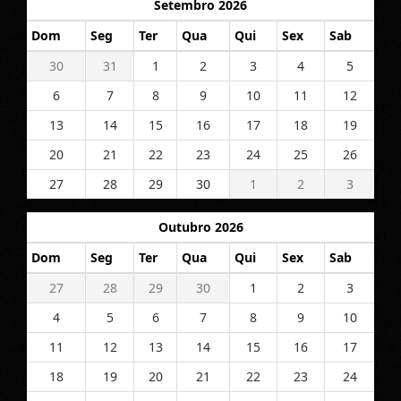
Setembro 2026
Dom
Seg
Ter
Qua
Qui
Sex
Sab
30
31
1
2
3
4
5
6
7
8
9
10
11
12
13
14
15
16
17
18
19
20
21
22
23
24
25
26
27
28
29
30
1
2
3
Outubro 2026
Dom
Seg
Ter
Qua
Qui
Sex
Sab
27
28
29
30
1
2
3
4
5
6
7
8
9
10
11
12
13
14
15
16
17
18
19
20
21
22
23
24