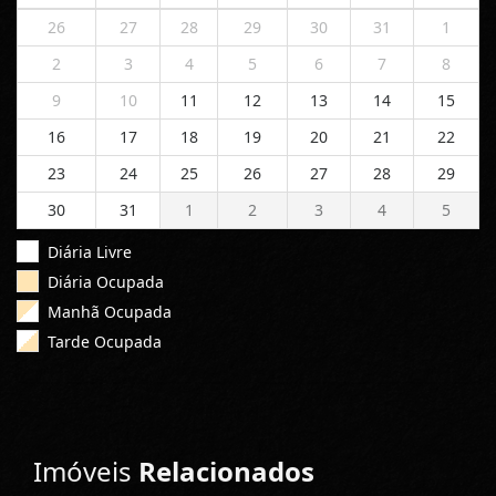
26
27
28
29
30
31
1
2
3
4
5
6
7
8
9
10
11
12
13
14
15
16
17
18
19
20
21
22
23
24
25
26
27
28
29
30
31
1
2
3
4
5
Diária Livre
Diária Ocupada
Manhã Ocupada
Tarde Ocupada
Imóveis
Relacionados