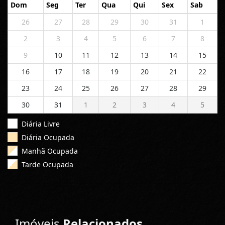
Dom
Seg
Ter
Qua
Qui
Sex
Sab
26
27
28
29
30
31
1
2
3
4
5
6
7
8
9
10
11
12
13
14
15
16
17
18
19
20
21
22
23
24
25
26
27
28
29
30
31
1
2
3
4
5
Diária Livre
Diária Ocupada
Manhã Ocupada
Tarde Ocupada
Imóveis
Relacionados