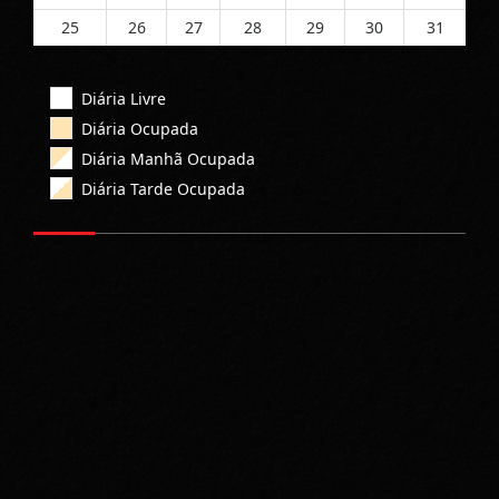
25
26
27
28
29
30
31
Diária Livre
Diária Ocupada
Diária Manhã Ocupada
Diária Tarde Ocupada