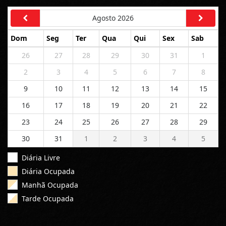
Agosto 2026
Dom
Seg
Ter
Qua
Qui
Sex
Sab
26
27
28
29
30
31
1
2
3
4
5
6
7
8
9
10
11
12
13
14
15
16
17
18
19
20
21
22
23
24
25
26
27
28
29
30
31
1
2
3
4
5
Diária Livre
Diária Ocupada
Manhã Ocupada
Tarde Ocupada