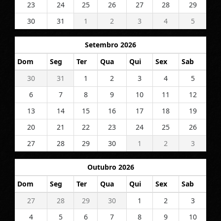
23
24
25
26
27
28
29
30
31
1
2
3
4
5
Setembro 2026
Dom
Seg
Ter
Qua
Qui
Sex
Sab
30
31
1
2
3
4
5
6
7
8
9
10
11
12
13
14
15
16
17
18
19
20
21
22
23
24
25
26
27
28
29
30
1
2
3
Outubro 2026
Dom
Seg
Ter
Qua
Qui
Sex
Sab
27
28
29
30
1
2
3
4
5
6
7
8
9
10