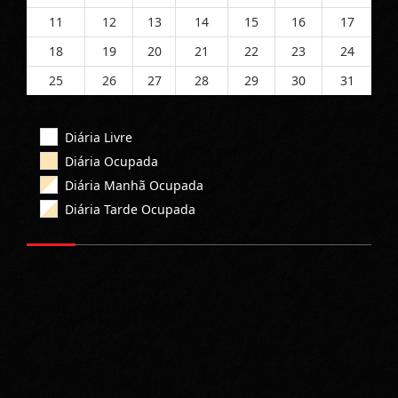
11
12
13
14
15
16
17
18
19
20
21
22
23
24
25
26
27
28
29
30
31
Diária Livre
Diária Ocupada
Diária Manhã Ocupada
Diária Tarde Ocupada