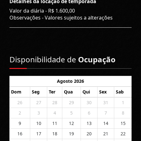
Detalhes da locação de temporada
Valor da diária -
R$ 1.600,00
Observações - Valores sujeitos a alterações
Disponibilidade de
Ocupação
Agosto 2026
Dom
Seg
Ter
Qua
Qui
Sex
Sab
26
27
28
29
30
31
1
2
3
4
5
6
7
8
9
10
11
12
13
14
15
16
17
18
19
20
21
22