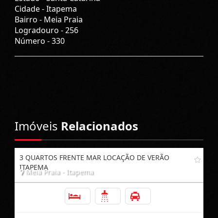
Cidade -
Itapema
Bairro -
Meia Praia
Logradouro -
256
Número -
330
Imóveis
Relacionados
3 QUARTOS FRENTE MAR LOCAÇÃO DE VERÃO
ITAPEMA
Meia Praia - Itapema
3
2
1