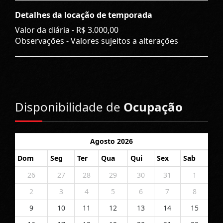
Detalhes da locação de temporada
Valor da diária -
R$ 3.000,00
Observações - Valores sujeitos a alterações
Disponibilidade de
Ocupação
Agosto 2026
Dom
Seg
Ter
Qua
Qui
Sex
Sab
26
27
28
29
30
31
1
2
3
4
5
6
7
8
9
10
11
12
13
14
15