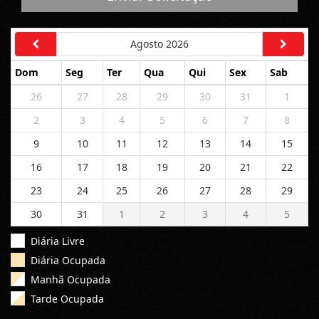
Agosto 2026
Dom
Seg
Ter
Qua
Qui
Sex
Sab
26
27
28
29
30
31
1
2
3
4
5
6
7
8
9
10
11
12
13
14
15
16
17
18
19
20
21
22
23
24
25
26
27
28
29
30
31
1
2
3
4
5
Diária Livre
Diária Ocupada
Manhã Ocupada
Tarde Ocupada