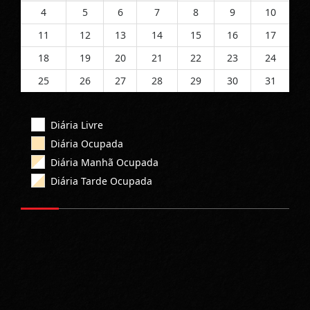
4
5
6
7
8
9
10
11
12
13
14
15
16
17
18
19
20
21
22
23
24
25
26
27
28
29
30
31
Diária Livre
Diária Ocupada
Diária Manhã Ocupada
Diária Tarde Ocupada