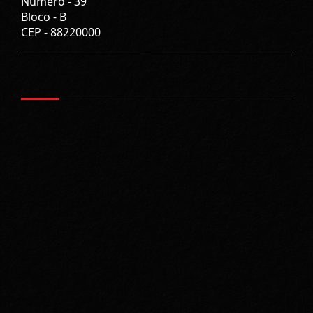
Número -
39
Bloco -
B
CEP -
88220000