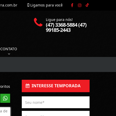
rra.com.br
Ligamos para você
Ligue para nós!
(47) 3368-5884 (47)
99185-2443
CONTATO
INTERESSE TEMPORADA
oritos
a de