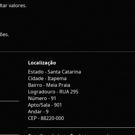
tar valores.
ções.
Localização
Estado -
Santa Catarina
Cidade -
Itapema
Bairro -
Meia Praia
Logradouro -
RUA 295
Número -
91
Apto/Sala -
901
Andar -
9
CEP -
88220-000