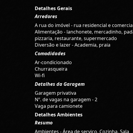
Detalhes Gerais
Arredores
A rua do imóvel - rua residencial e comercia
Alimentação - lanchonete, mercadinho, pada
pizzaria, restaurante, supermercado
Diversão e lazer - Academia, praia
Comodidades
Ar-condicionado
Churrasqueira
Wi-fi
Detalhes da Garagem
Garagem privativa
Nº. de vagas na garagem - 2
Vaga para camionete
Detalhes Ambientes
Resumo
Ambientes - Área de serviço, Cozinha, Sala