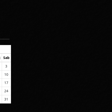
x
Sab
3
10
17
24
31