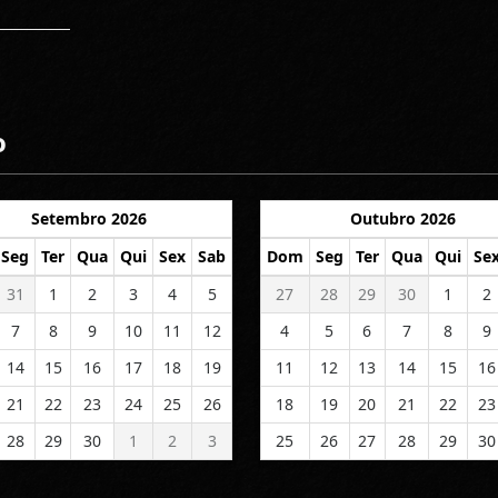
o
Setembro 2026
Outubro 2026
Seg
Ter
Qua
Qui
Sex
Sab
Dom
Seg
Ter
Qua
Qui
Se
31
1
2
3
4
5
27
28
29
30
1
2
7
8
9
10
11
12
4
5
6
7
8
9
14
15
16
17
18
19
11
12
13
14
15
16
21
22
23
24
25
26
18
19
20
21
22
23
28
29
30
1
2
3
25
26
27
28
29
30