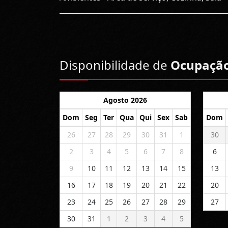
Disponibilidade de
Ocupaçã
Agosto 2026
Dom
Seg
Ter
Qua
Qui
Sex
Sab
Dom
26
27
28
29
30
31
1
30
2
3
4
5
6
7
8
6
9
10
11
12
13
14
15
13
16
17
18
19
20
21
22
20
23
24
25
26
27
28
29
27
30
31
1
2
3
4
5