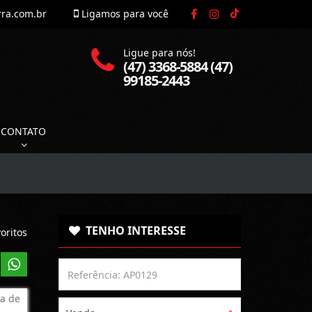
rra.com.br
Ligamos para você
Ligue para nós!
(47) 3368-5884 (47)
99185-2443
CONTATO
TENHO INTERESSE
oritos
a de