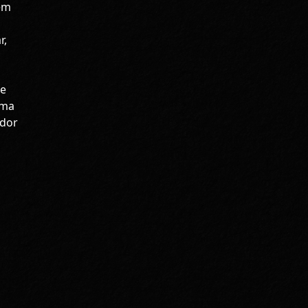
lém
r,
ue
uma
ador