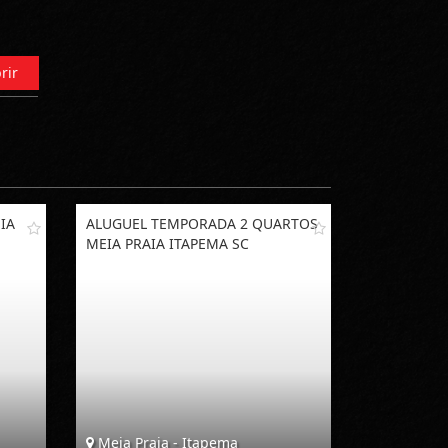
rir
IA
ALUGUEL TEMPORADA 2 QUARTOS
MEIA PRAIA ITAPEMA SC
Meia Praia - Itapema