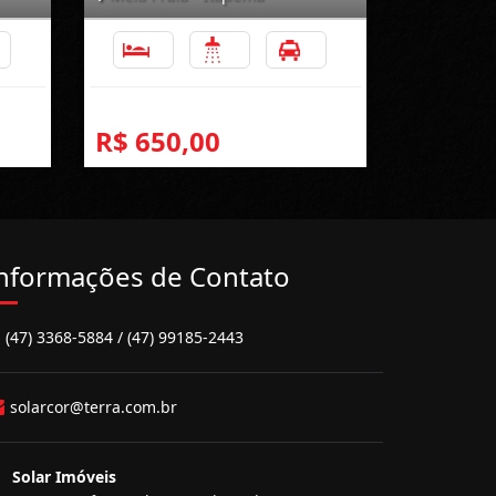
1
2
2
1
R$ 650,00
nformações de Contato
(47) 3368-5884 / (47) 99185-2443
solarcor@terra.com.br
Solar Imóveis