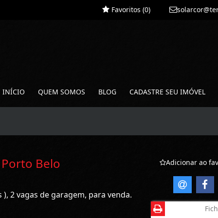
Favoritos (
0
)
solarcor@te
INÍCIO
QUEM SOMOS
BLOG
CADASTRE SEU IMÓVEL
 Porto Belo
Adicionar ao fav
s ), 2 vagas de garagem, para venda.
Fich