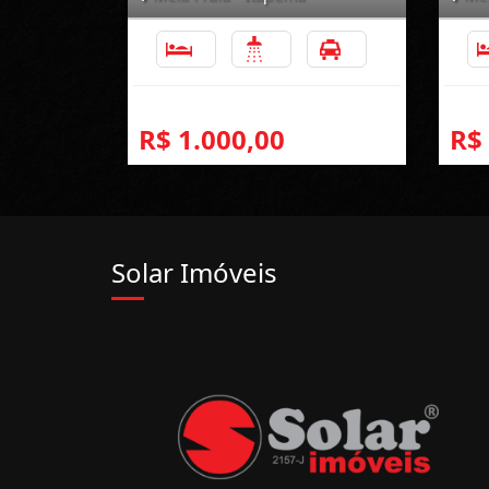
2
2
1
R$ 1.000,00
R$
Solar Imóveis