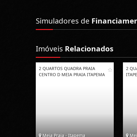
Simuladores de
Financiame
Imóveis
Relacionados
2 QUARTOS QUADRA PRAIA
2 QU
CENTRO D MEIA PRAIA ITAPEMA
ITAP
Meia Praia - Itapema
Mei