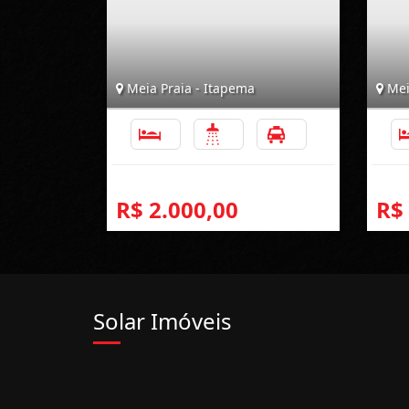
Meia Praia - Itapema
Mei
3
2
1
R$ 2.000,00
R$
Solar Imóveis