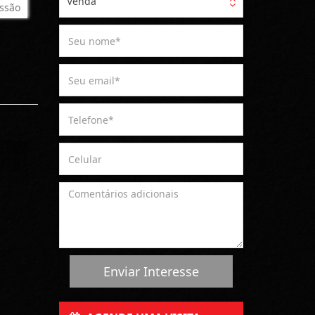
Venda
ssão
Enviar Interesse