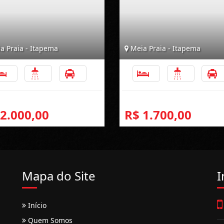
a Praia - Itapema
Meia Praia - Itapema
3
2
1
3
2
 2.000,00
R$ 1.700,00
Mapa do Site
I
Início
Quem Somos