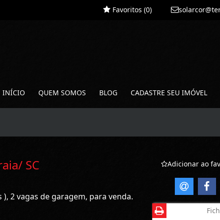
Favoritos (
0
)
solarcor@te
INÍCIO
QUEM SOMOS
BLOG
CADASTRE SEU IMÓVEL
raia/ SC
Adicionar ao fav
s ), 2 vagas de garagem, para venda.
Fich