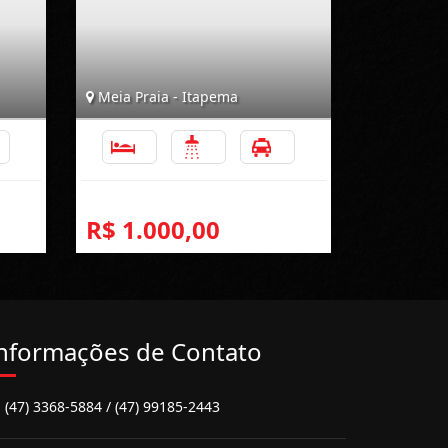
Meia Praia - Itapema
1
3
2
1
R$ 1.000,00
nformações de Contato
(47) 3368-5884 / (47) 99185-2443