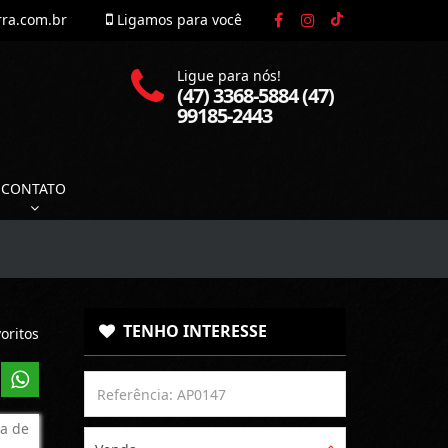
rra.com.br
Ligamos para você
Ligue para nós!
(47) 3368-5884 (47)
99185-2443
CONTATO
TENHO INTERESSE
oritos
a de