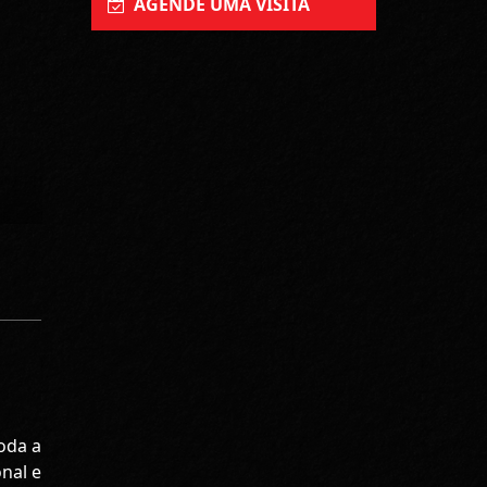
AGENDE UMA VISITA
oda a
onal e