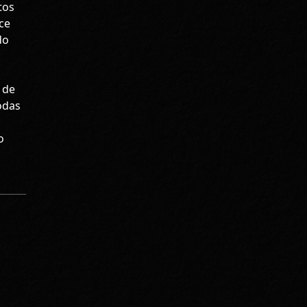
tos
ce
do
 de
odas
o