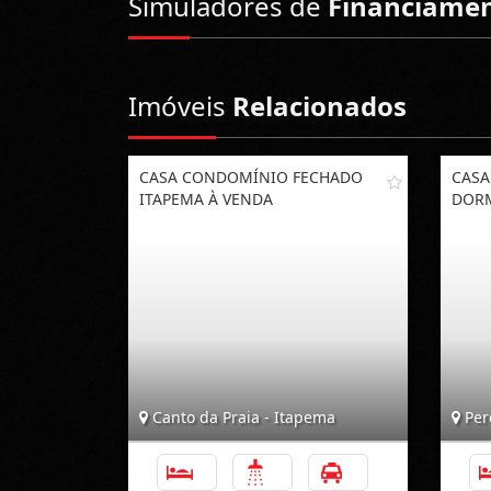
Simuladores de
Financiame
Imóveis
Relacionados
CASA CONDOMÍNIO FECHADO
CASA
ITAPEMA À VENDA
DORM
Canto da Praia - Itapema
Per
3
3
3