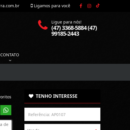
rra.com.br
Ligamos para você
Ligue para nós!
(47) 3368-5884 (47)
99185-2443
CONTATO
TENHO INTERESSE
oritos
a de