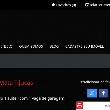
Favoritos (
0
)
solarcor@te
INÍCIO
QUEM SOMOS
BLOG
CADASTRE SEU IMÓVEL
Mata Tijucas
Adicionar ao fav
do 1 suíte ) com 1 vaga de garagem,
Fich