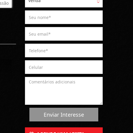
Venda
ssão
Enviar Interesse