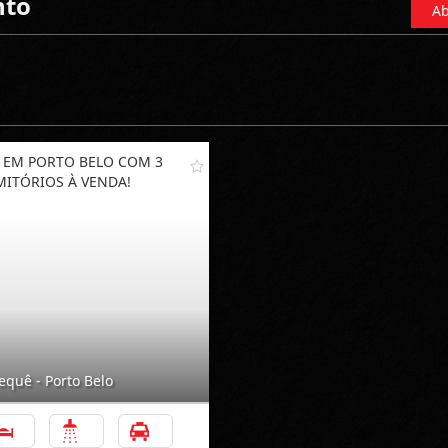
nto
Ab
 EM PORTO BELO COM 3
ITÓRIOS À VENDA!
equê - Porto Belo
3
2
1