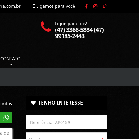
rra.com.br
Ligamos para você
Ligue para nós!
(47) 3368-5884 (47)
99185-2443
CONTATO
TENHO INTERESSE
oritos
a de