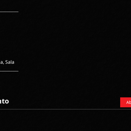
a, Sala
nto
Ab