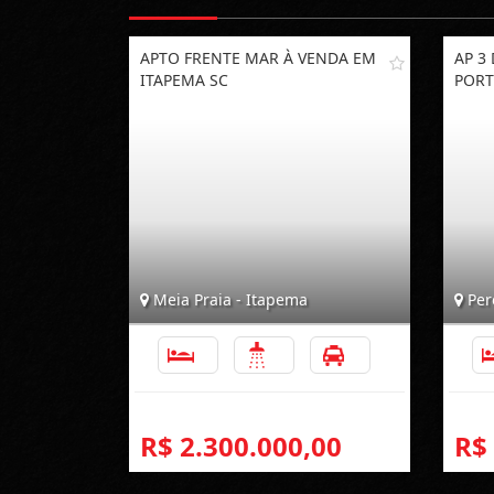
APTO FRENTE MAR À VENDA EM
AP 3
ITAPEMA SC
PORT
Meia Praia - Itapema
Per
3
2
1
R$ 2.300.000,00
R$