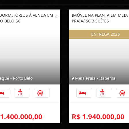
 DORMITÓRIOS À VENDA EM
IMÓVEL NA PLANTA EM MEIA
O BELO SC
PRAIA/ SC 3 SUÍTES
equê - Porto Belo
Meia Praia - Itapema
3
3
1
3
3
 1.400.000,00
R$ 1.940.000,00