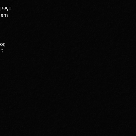
spaço
o em
or,
 ?