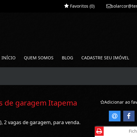
Favoritos (
0
)
solarcor@te
INÍCIO
QUEM SOMOS
BLOG
CADASTRE SEU IMÓVEL
as de garagem Itapema
Adicionar ao fav
 ), 2 vagas de garagem, para venda.
Fich