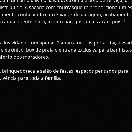
m um amplo living, lavabo, cozinha e área de serviço, o
distribuído. A sacada com churrasqueira proporciona um e
rtamento conta ainda com 2 vagas de garagem, acabament
a água quente e fria, pronto para personalização, pois é
clusividade, com apenas 2 apartamentos por andar, elevad
 eletrônico, box de praia e entrada exclusiva para banhistas
nforto dos moradores.
a, brinquedoteca e salão de festas, espaços pensados para
vência para toda a família.