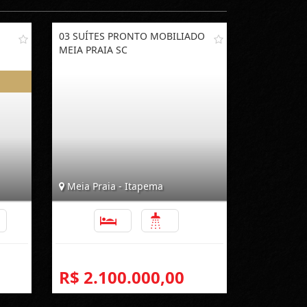
03 SUÍTES PRONTO MOBILIADO
MEIA PRAIA SC
Meia Praia - Itapema
3
3
4
R$ 2.100.000,00