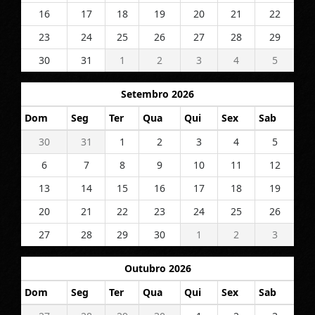
16
17
18
19
20
21
22
23
24
25
26
27
28
29
30
31
1
2
3
4
5
Setembro 2026
Dom
Seg
Ter
Qua
Qui
Sex
Sab
30
31
1
2
3
4
5
6
7
8
9
10
11
12
13
14
15
16
17
18
19
20
21
22
23
24
25
26
27
28
29
30
1
2
3
Outubro 2026
Dom
Seg
Ter
Qua
Qui
Sex
Sab