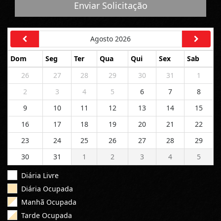
Enviar Solicitação
Agosto 2026
Dom
Seg
Ter
Qua
Qui
Sex
Sab
26
27
28
29
30
31
1
2
3
4
5
6
7
8
9
10
11
12
13
14
15
16
17
18
19
20
21
22
23
24
25
26
27
28
29
30
31
1
2
3
4
5
Diária Livre
Diária Ocupada
Manhã Ocupada
Tarde Ocupada