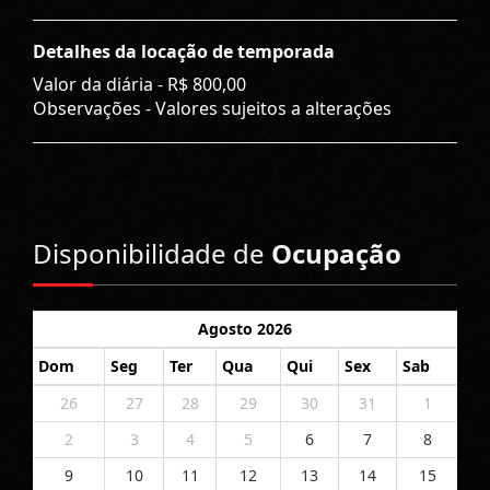
Detalhes da locação de temporada
Valor da diária -
R$ 800,00
Observações - Valores sujeitos a alterações
Disponibilidade de
Ocupação
Agosto 2026
Dom
Seg
Ter
Qua
Qui
Sex
Sab
26
27
28
29
30
31
1
2
3
4
5
6
7
8
9
10
11
12
13
14
15