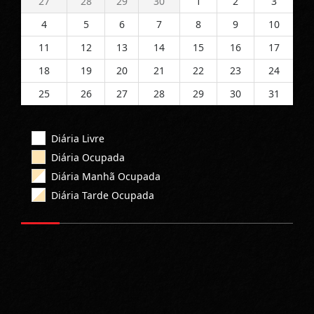
27
28
29
30
1
2
3
4
5
6
7
8
9
10
11
12
13
14
15
16
17
18
19
20
21
22
23
24
25
26
27
28
29
30
31
Diária Livre
Diária Ocupada
Diária Manhã Ocupada
Diária Tarde Ocupada