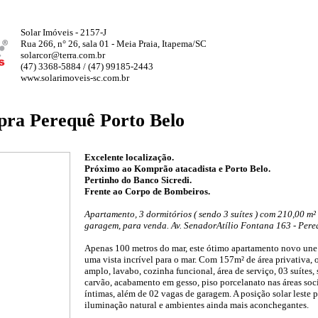
Solar Imóveis - 2157-J
Rua 266, n° 26, sala 01 - Meia Praia, Itapema/SC
solarcor@terra.com.br
(47) 3368-5884 / (47) 99185-2443
www.solarimoveis-sc.com.br
pra Perequê Porto Belo
Excelente localização.
Próximo ao Komprão atacadista e Porto Belo.
Pertinho do Banco Sicredi.
Frente ao Corpo de Bombeiros.
Apartamento, 3 dormitórios ( sendo 3 suítes ) com 210,00 m² 
garagem, para venda. Av. SenadorAtílio Fontana 163 - Pere
Apenas 100 metros do mar, este ótimo apartamento novo une s
uma vista incrível para o mar. Com 157m² de área privativa,
amplo, lavabo, cozinha funcional, área de serviço, 03 suítes,
carvão, acabamento em gesso, piso porcelanato nas áreas socia
íntimas, além de 02 vagas de garagem. A posição solar leste 
iluminação natural e ambientes ainda mais aconchegantes.