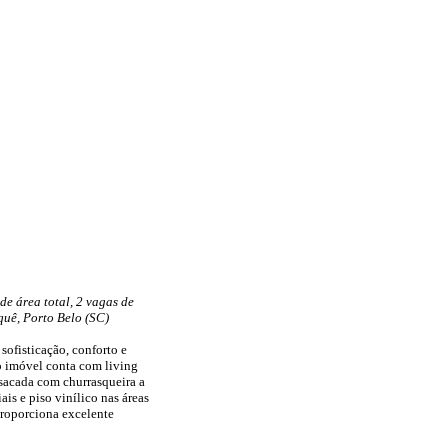
de área total, 2 vagas de
quê, Porto Belo (SC)
ofisticação, conforto e
 o imóvel conta com living
 sacada com churrasqueira a
is e piso vinílico nas áreas
proporciona excelente