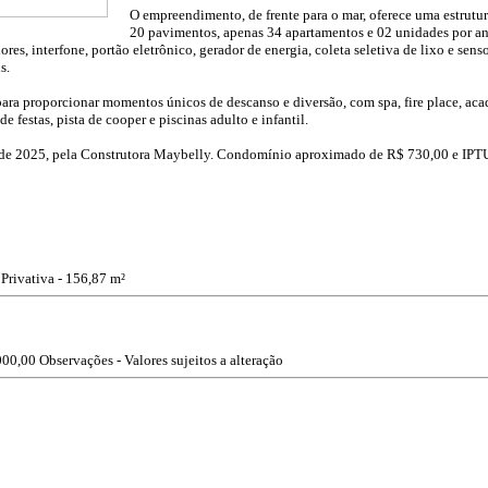
O empreendimento, de frente para o mar, oferece uma estrutu
20 pavimentos, apenas 34 apartamentos e 02 unidades por an
res, interfone, portão eletrônico, gerador de energia, coleta seletiva de lixo e sens
s.
 para proporcionar momentos únicos de descanso e diversão, com spa, fire place, ac
e festas, pista de cooper e piscinas adulto e infantil.
o de 2025, pela Construtora Maybelly. Condomínio aproximado de R$ 730,00 e IP
 Privativa - 156,87 m²
000,00
Observações - Valores sujeitos a alteração