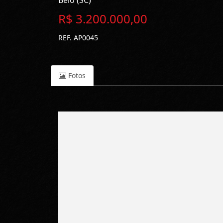
Belo (SC)
R$ 3.200.000,00
REF. AP0045
Fotos