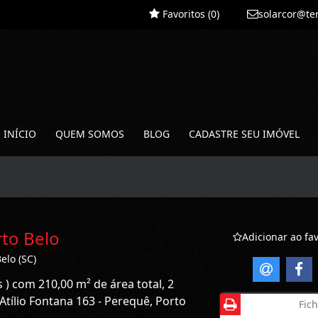
Favoritos (
0
)
solarcor@te
INÍCIO
QUEM SOMOS
BLOG
CADASTRE SEU IMÓVEL
to Belo
Adicionar ao fav
elo (SC)
 ) com 210,00 m² de área total, 2
tílio Fontana 163 - Perequê, Porto
Fich