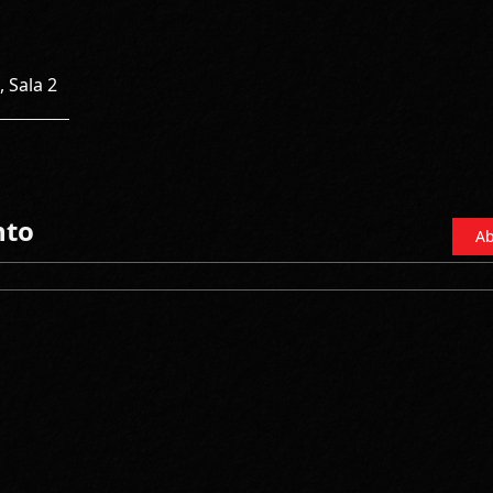
, Sala 2
nto
Ab