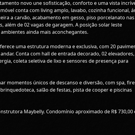
amento novo une sofisticação, conforto e uma vista incrív
imóvel conta com living amplo, lavabo, cozinha funcional, á
ueira a carvão, acabamento em gesso, piso porcelanato nas
mas, além de 02 vagas de garagem. A posição solar leste
e ambientes ainda mais aconchegantes.
ferece uma estrutura moderna e exclusiva, com 20 pavime
andar. Conta com hall de entrada decorado, 02 elevadores,
rgia, coleta seletiva de lixo e sensores de presença para
nar momentos únicos de descanso e diversão, com spa, fire
 brinquedoteca, salão de festas, pista de cooper e piscinas
Construtora Maybelly. Condomínio aproximado de R$ 730,00 