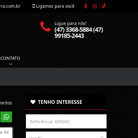
rra.com.br
Ligamos para você
Ligue para nós!
(47) 3368-5884 (47)
99185-2443
CONTATO
TENHO INTERESSE
oritos
a de