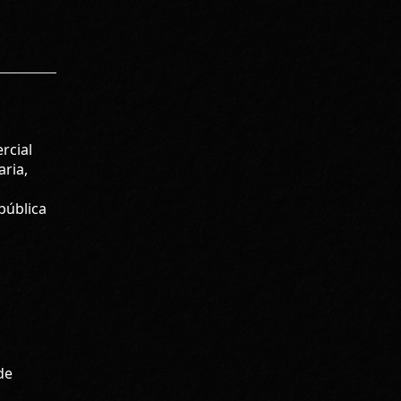
rcial
ria,
 pública
de