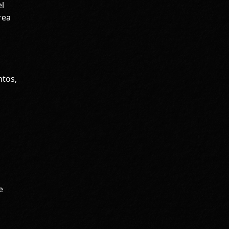
el
rea
ntos,
e